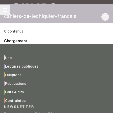
OULIPO
cahiers-de-lechiquier-francais
0
contenus
Chargement…
Une
Lectures publiques
Oulipiens
Publications
Faits & dits
Contraintes
NEWSLETTER