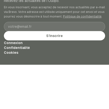
Recevez les actualités de l’Oulipo.
En vous inscrivant, vous acceptez de recevoir nos actualités par e-mail
via Brevo. Votre adresse est utilisée uniquement pour cet envoi et vous
pourrez vous désinscrire à tout moment.
Politique de confidentialité
.
Adresse e-mail
S’inscrire
Connexion
Confidentialité
Cookies