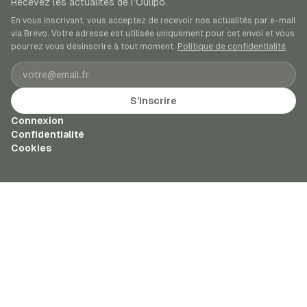
Recevez les actualités de l’Oulipo.
En vous inscrivant, vous acceptez de recevoir nos actualités par e-mail
via Brevo. Votre adresse est utilisée uniquement pour cet envoi et vous
pourrez vous désinscrire à tout moment.
Politique de confidentialité
.
Adresse e-mail
S’inscrire
Connexion
Confidentialité
Cookies