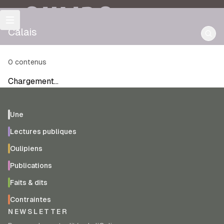
OULIPO
Calais
0
contenus
Chargement…
Une
Lectures publiques
Oulipiens
Publications
Faits & dits
Contraintes
NEWSLETTER