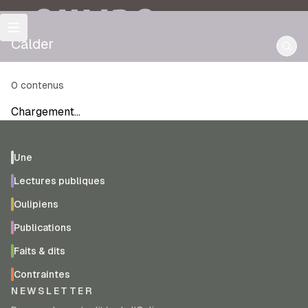
OULIPO
Calder
0
contenus
Chargement…
Une
Lectures publiques
Oulipiens
Publications
Faits & dits
Contraintes
NEWSLETTER