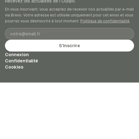
Recevez les actualités de l’Oulipo.
En vous inscrivant, vous acceptez de recevoir nos actualités par e-mail
via Brevo. Votre adresse est utilisée uniquement pour cet envoi et vous
pourrez vous désinscrire à tout moment.
Politique de confidentialité
.
Adresse e-mail
S’inscrire
Connexion
Confidentialité
Cookies