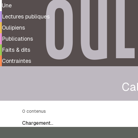
OUL
Une
Lectures publiques
Oulipiens
Publications
Faits & dits
Contraintes
Cal
0
contenus
Chargement…