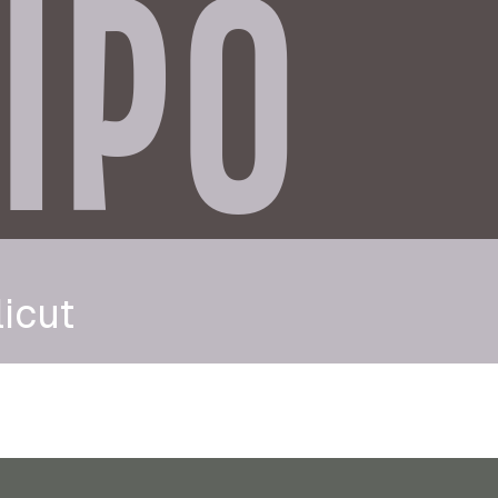
IPO
icut