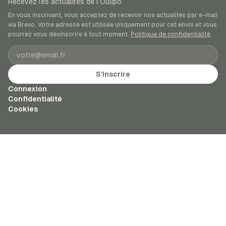
Recevez les actualités de l’Oulipo.
En vous inscrivant, vous acceptez de recevoir nos actualités par e-mail
via Brevo. Votre adresse est utilisée uniquement pour cet envoi et vous
pourrez vous désinscrire à tout moment.
Politique de confidentialité
.
Adresse e-mail
S’inscrire
Connexion
Confidentialité
Cookies