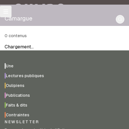
OULIPO
Camargue
0
contenus
Chargement…
Une
Lectures publiques
Oulipiens
Publications
Faits & dits
Contraintes
NEWSLETTER