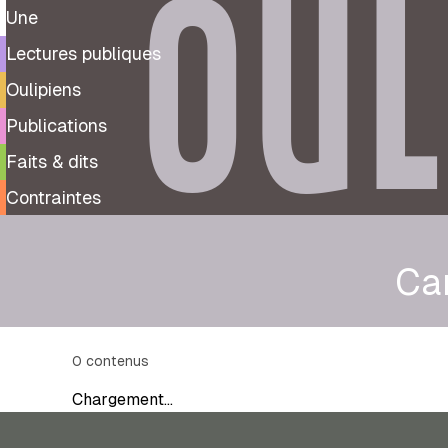
OUL
Une
Lectures publiques
Oulipiens
Publications
Faits & dits
Contraintes
Ca
0
contenus
Chargement…