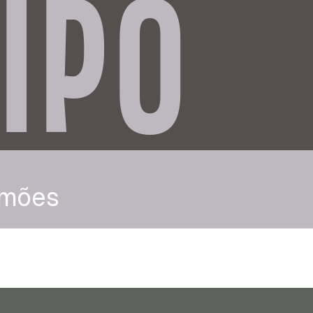
IPO
mões