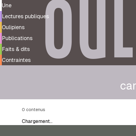
OUL
Une
Lectures publiques
Oulipiens
Publications
Faits & dits
Contraintes
ca
0
contenus
Chargement…