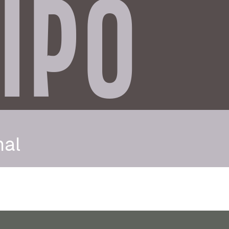
IPO
nal