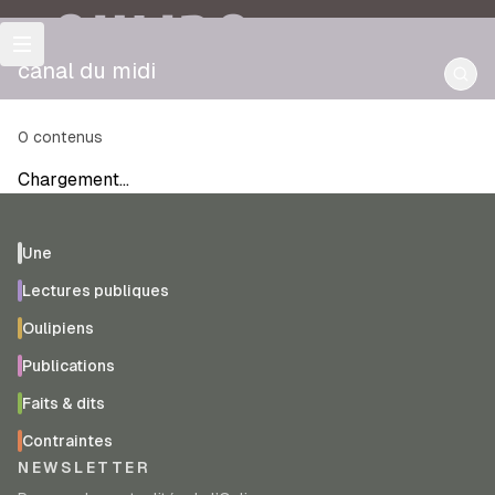
OULIPO
canal du midi
0
contenus
Chargement…
Une
Lectures publiques
Oulipiens
Publications
Faits & dits
Contraintes
NEWSLETTER