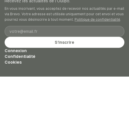
Recevez les actualités de l’Oulipo.
En vous inscrivant, vous acceptez de recevoir nos actualités par e-mail
via Brevo. Votre adresse est utilisée uniquement pour cet envoi et vous
pourrez vous désinscrire à tout moment.
Politique de confidentialité
.
Adresse e-mail
S’inscrire
Connexion
Confidentialité
Cookies