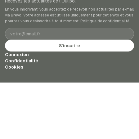
Recevez les actualités de l’Oulipo.
En vous inscrivant, vous acceptez de recevoir nos actualités par e-mail
via Brevo. Votre adresse est utilisée uniquement pour cet envoi et vous
pourrez vous désinscrire à tout moment.
Politique de confidentialité
.
Adresse e-mail
S’inscrire
Connexion
Confidentialité
Cookies