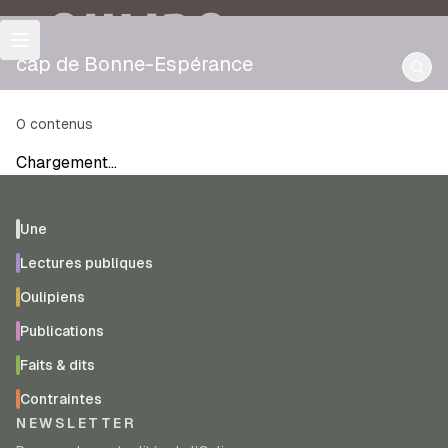
OULIPO
cap de Bonne-Espérance
0
contenus
Chargement…
Une
Lectures publiques
Oulipiens
Publications
Faits & dits
Contraintes
NEWSLETTER