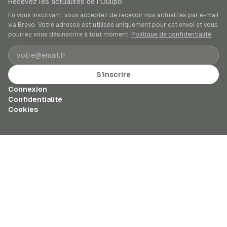
Recevez les actualités de l’Oulipo.
En vous inscrivant, vous acceptez de recevoir nos actualités par e-mail
via Brevo. Votre adresse est utilisée uniquement pour cet envoi et vous
pourrez vous désinscrire à tout moment.
Politique de confidentialité
.
Adresse e-mail
S’inscrire
Connexion
Confidentialité
Cookies