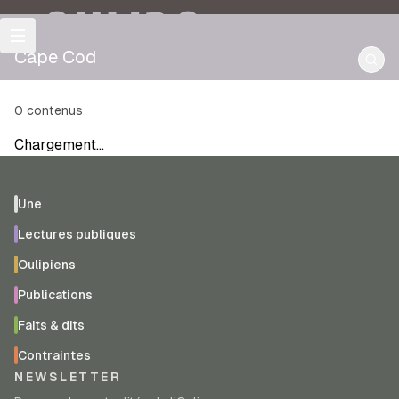
OULIPO
Cape Cod
0
contenus
Chargement…
Une
Lectures publiques
Oulipiens
Publications
Faits & dits
Contraintes
NEWSLETTER