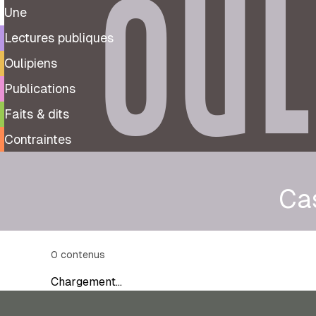
OUL
Une
Lectures publiques
Oulipiens
Publications
Faits & dits
Contraintes
Ca
0
contenus
Chargement…