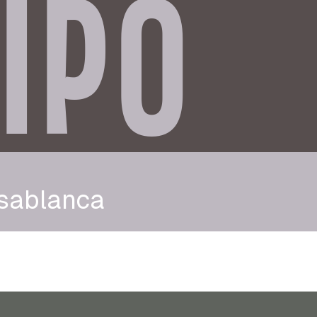
IPO
sablanca