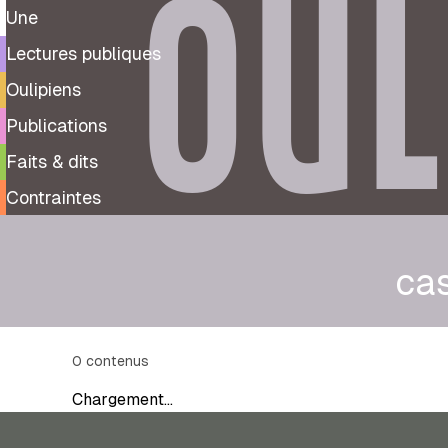
OUL
Une
Lectures publiques
Oulipiens
Publications
Faits & dits
Contraintes
ca
0
contenus
Chargement…