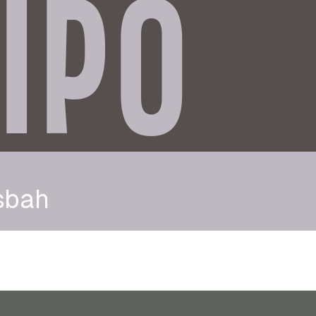
IPO
sbah