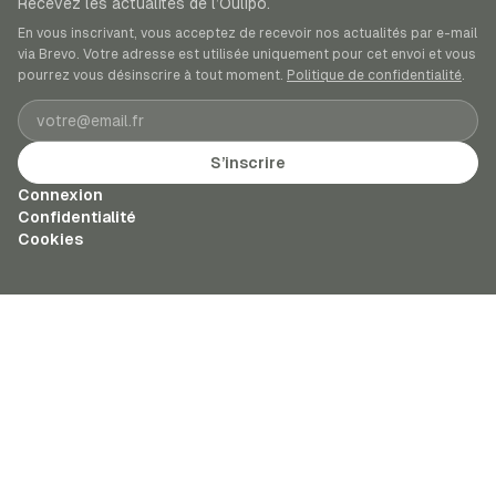
Recevez les actualités de l’Oulipo.
En vous inscrivant, vous acceptez de recevoir nos actualités par e-mail
via Brevo. Votre adresse est utilisée uniquement pour cet envoi et vous
pourrez vous désinscrire à tout moment.
Politique de confidentialité
.
Adresse e-mail
S’inscrire
Connexion
Confidentialité
Cookies