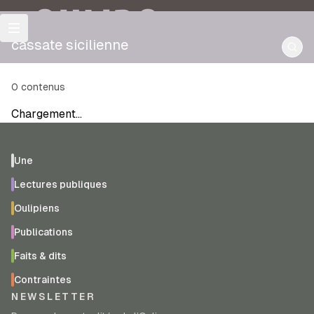
OULIPO
cassate sicilienne
0
contenus
Chargement…
Une
Lectures publiques
Oulipiens
Publications
Faits & dits
Contraintes
NEWSLETTER