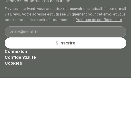
Recevez les actualités de l’Oulipo.
En vous inscrivant, vous acceptez de recevoir nos actualités par e-mail
via Brevo. Votre adresse est utilisée uniquement pour cet envoi et vous
pourrez vous désinscrire à tout moment.
Politique de confidentialité
.
Adresse e-mail
S’inscrire
Connexion
Confidentialité
Cookies