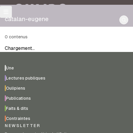
OULIPO
catalan-eugene
0
contenus
Chargement…
Une
Lectures publiques
Oulipiens
Publications
Faits & dits
Contraintes
NEWSLETTER