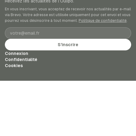
Recevez les actualités de l’Oulipo.
En vous inscrivant, vous acceptez de recevoir nos actualités par e-mail
via Brevo. Votre adresse est utilisée uniquement pour cet envoi et vous
pourrez vous désinscrire à tout moment.
Politique de confidentialité
.
Adresse e-mail
S’inscrire
Connexion
Confidentialité
Cookies