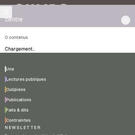
OULIPO
centre
0
contenus
Chargement…
Une
Lectures publiques
Oulipiens
Publications
Faits & dits
Contraintes
NEWSLETTER