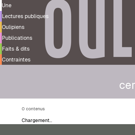
OUL
Une
Lectures publiques
Oulipiens
Publications
Faits & dits
Contraintes
ce
0
contenus
Chargement…