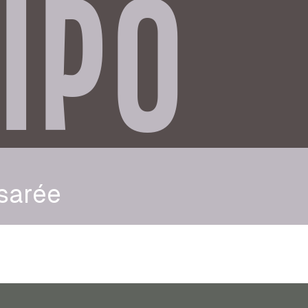
IPO
sarée