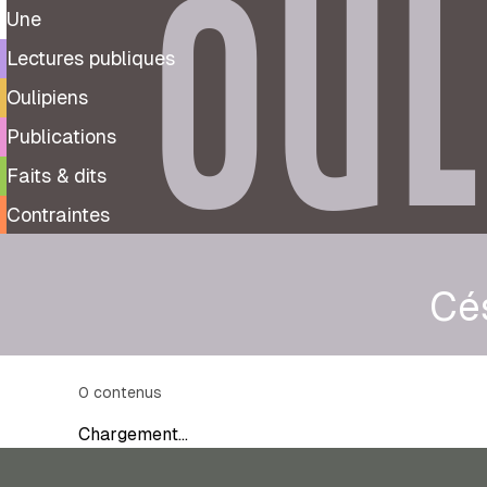
OUL
Une
Lectures publiques
Oulipiens
Publications
Faits & dits
Contraintes
Cé
0
contenus
Chargement…