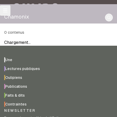
OULIPO
Chamonix
0
contenus
Chargement…
Une
Lectures publiques
Oulipiens
Publications
Faits & dits
Contraintes
NEWSLETTER