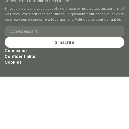
Recevez les actualités de l’Oulipo.
En vous inscrivant, vous acceptez de recevoir nos actualités par e-mail
via Brevo. Votre adresse est utilisée uniquement pour cet envoi et vous
pourrez vous désinscrire à tout moment.
Politique de confidentialité
.
Adresse e-mail
S’inscrire
Connexion
Confidentialité
Cookies