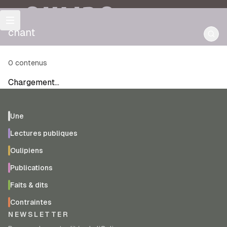
OULIPO
chant
0
contenus
Chargement…
Une
Lectures publiques
Oulipiens
Publications
Faits & dits
Contraintes
NEWSLETTER