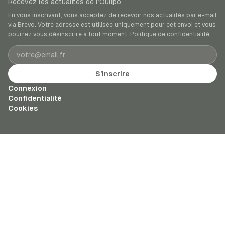
Recevez les actualités de l’Oulipo.
En vous inscrivant, vous acceptez de recevoir nos actualités par e-mail
via Brevo. Votre adresse est utilisée uniquement pour cet envoi et vous
pourrez vous désinscrire à tout moment.
Politique de confidentialité
.
Adresse e-mail
S’inscrire
Connexion
Confidentialité
Cookies