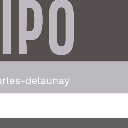
IPO
arles-delaunay