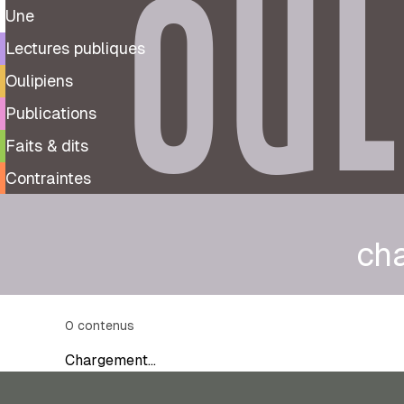
OUL
Une
Lectures publiques
Oulipiens
Publications
Faits & dits
Contraintes
ch
0
contenus
Chargement…