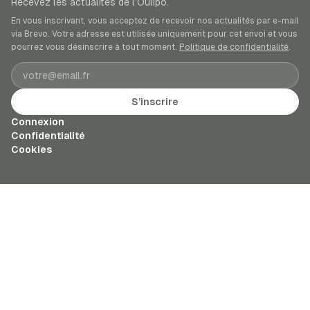
Recevez les actualités de l’Oulipo.
En vous inscrivant, vous acceptez de recevoir nos actualités par e-mail
via Brevo. Votre adresse est utilisée uniquement pour cet envoi et vous
pourrez vous désinscrire à tout moment.
Politique de confidentialité
.
Adresse e-mail
S’inscrire
Connexion
Confidentialité
Cookies