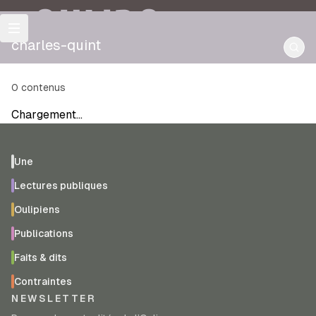
OULIPO
charles-quint
0
contenus
Chargement…
Une
Lectures publiques
Oulipiens
Publications
Faits & dits
Contraintes
NEWSLETTER