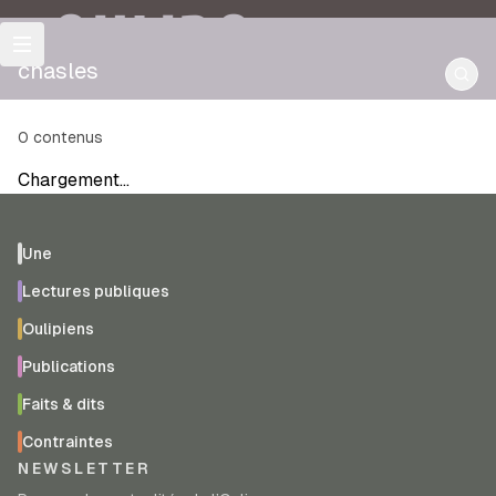
OULIPO
chasles
0
contenus
Chargement…
Une
Lectures publiques
Oulipiens
Publications
Faits & dits
Contraintes
NEWSLETTER