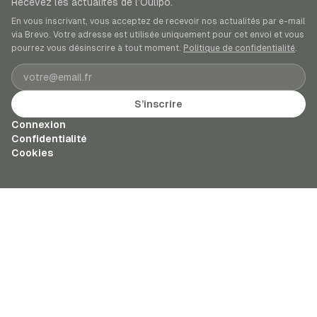
Recevez les actualités de l’Oulipo.
En vous inscrivant, vous acceptez de recevoir nos actualités par e-mail
via Brevo. Votre adresse est utilisée uniquement pour cet envoi et vous
pourrez vous désinscrire à tout moment.
Politique de confidentialité
.
Adresse e-mail
S’inscrire
Connexion
Confidentialité
Cookies