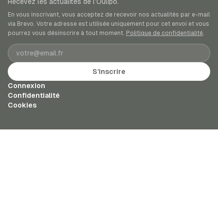
Recevez les actualités de l’Oulipo.
En vous inscrivant, vous acceptez de recevoir nos actualités par e-mail
via Brevo. Votre adresse est utilisée uniquement pour cet envoi et vous
pourrez vous désinscrire à tout moment.
Politique de confidentialité
.
Adresse e-mail
S’inscrire
Connexion
Confidentialité
Cookies