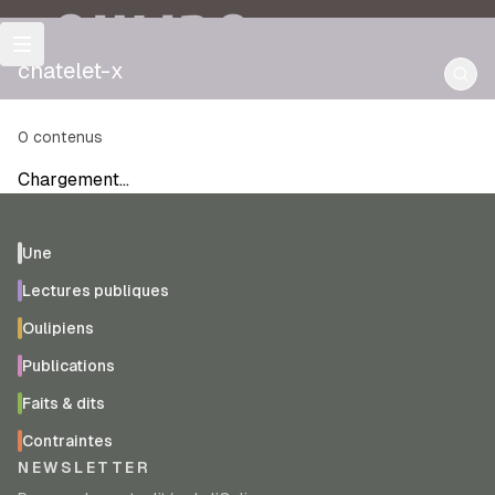
OULIPO
chatelet-x
0
contenus
Chargement…
Une
Lectures publiques
Oulipiens
Publications
Faits & dits
Contraintes
NEWSLETTER