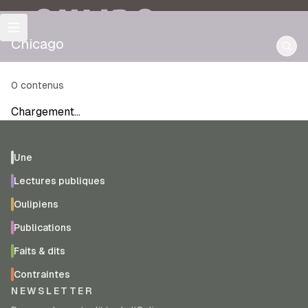
OULIPO
Chicago
0
contenus
Chargement…
Une
Lectures publiques
Oulipiens
Publications
Faits & dits
Contraintes
NEWSLETTER