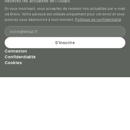
Recevez les actualités de l’Oulipo.
En vous inscrivant, vous acceptez de recevoir nos actualités par e-mail
via Brevo. Votre adresse est utilisée uniquement pour cet envoi et vous
pourrez vous désinscrire à tout moment.
Politique de confidentialité
.
Adresse e-mail
S’inscrire
Connexion
Confidentialité
Cookies