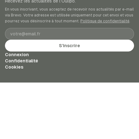
Recevez les actualités de l’Oulipo.
En vous inscrivant, vous acceptez de recevoir nos actualités par e-mail
via Brevo. Votre adresse est utilisée uniquement pour cet envoi et vous
pourrez vous désinscrire à tout moment.
Politique de confidentialité
.
Adresse e-mail
S’inscrire
Connexion
Confidentialité
Cookies