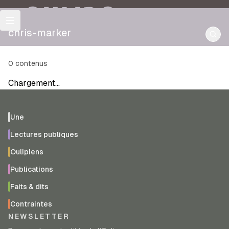
OULIPO
chris-marker
0
contenus
Chargement…
Une
Lectures publiques
Oulipiens
Publications
Faits & dits
Contraintes
NEWSLETTER