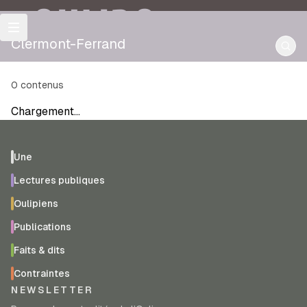
OULIPO
Clermont-Ferrand
0
contenus
Chargement…
Une
Lectures publiques
Oulipiens
Publications
Faits & dits
Contraintes
NEWSLETTER