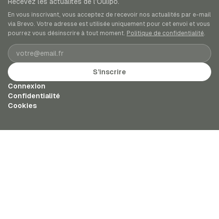
Recevez les actualités de l’Oulipo.
En vous inscrivant, vous acceptez de recevoir nos actualités par e-mail
via Brevo. Votre adresse est utilisée uniquement pour cet envoi et vous
pourrez vous désinscrire à tout moment.
Politique de confidentialité
.
Adresse e-mail
S’inscrire
Connexion
Confidentialité
Cookies