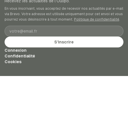
Recevez les actualités de l’Oulipo.
En vous inscrivant, vous acceptez de recevoir nos actualités par e-mail
via Brevo. Votre adresse est utilisée uniquement pour cet envoi et vous
pourrez vous désinscrire à tout moment.
Politique de confidentialité
.
Adresse e-mail
S’inscrire
Connexion
Confidentialité
Cookies