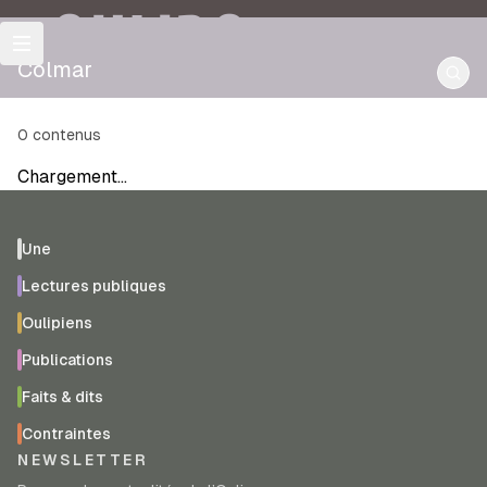
OULIPO
Colmar
0
contenus
Chargement…
Une
Lectures publiques
Oulipiens
Publications
Faits & dits
Contraintes
NEWSLETTER