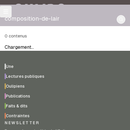
OULIPO
composition-de-lair
0
contenus
Chargement…
Une
Lectures publiques
Oulipiens
Publications
Faits & dits
Contraintes
NEWSLETTER