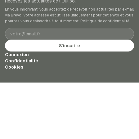
Recevez les actualités de l’Oulipo.
En vous inscrivant, vous acceptez de recevoir nos actualités par e-mail
via Brevo. Votre adresse est utilisée uniquement pour cet envoi et vous
pourrez vous désinscrire à tout moment.
Politique de confidentialité
.
Adresse e-mail
S’inscrire
Connexion
Confidentialité
Cookies