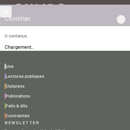
OULIPO
Condillac
0
contenus
Chargement…
Une
Lectures publiques
Oulipiens
Publications
Faits & dits
Contraintes
NEWSLETTER