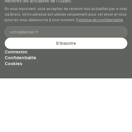
Recevez les actualités de l’Oulipo.
En vous inscrivant, vous acceptez de recevoir nos actualités par e-mail
via Brevo. Votre adresse est utilisée uniquement pour cet envoi et vous
pourrez vous désinscrire à tout moment.
Politique de confidentialité
.
Adresse e-mail
S’inscrire
Connexion
Confidentialité
Cookies