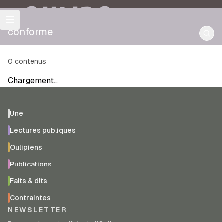
OULIPO
conforme
0
contenus
Chargement…
Une
Lectures publiques
Oulipiens
Publications
Faits & dits
Contraintes
NEWSLETTER