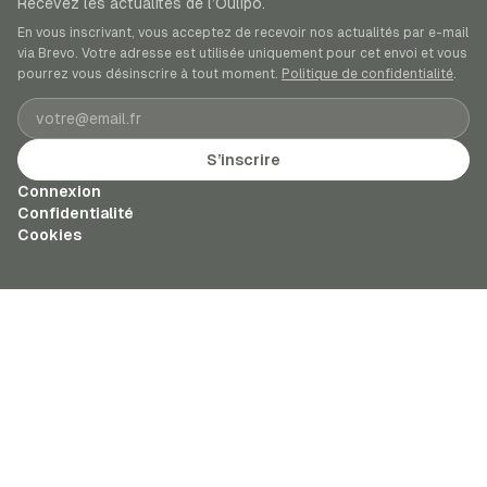
Recevez les actualités de l’Oulipo.
En vous inscrivant, vous acceptez de recevoir nos actualités par e-mail
via Brevo. Votre adresse est utilisée uniquement pour cet envoi et vous
pourrez vous désinscrire à tout moment.
Politique de confidentialité
.
Adresse e-mail
S’inscrire
Connexion
Confidentialité
Cookies