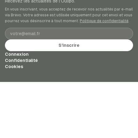
Recevez les actualités de l’Oulipo.
En vous inscrivant, vous acceptez de recevoir nos actualités par e-mail
via Brevo. Votre adresse est utilisée uniquement pour cet envoi et vous
pourrez vous désinscrire à tout moment.
Politique de confidentialité
.
Adresse e-mail
S’inscrire
Connexion
Confidentialité
Cookies