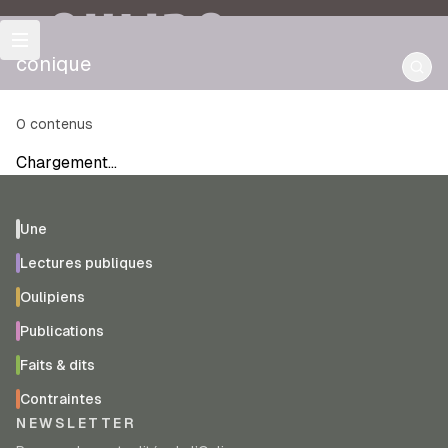
OULIPO
conique
0
contenus
Chargement…
Une
Lectures publiques
Oulipiens
Publications
Faits & dits
Contraintes
NEWSLETTER