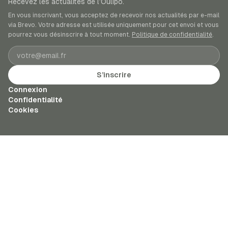
Recevez les actualités de l’Oulipo.
En vous inscrivant, vous acceptez de recevoir nos actualités par e-mail
via Brevo. Votre adresse est utilisée uniquement pour cet envoi et vous
pourrez vous désinscrire à tout moment.
Politique de confidentialité
.
Adresse e-mail
S’inscrire
Connexion
Confidentialité
Cookies