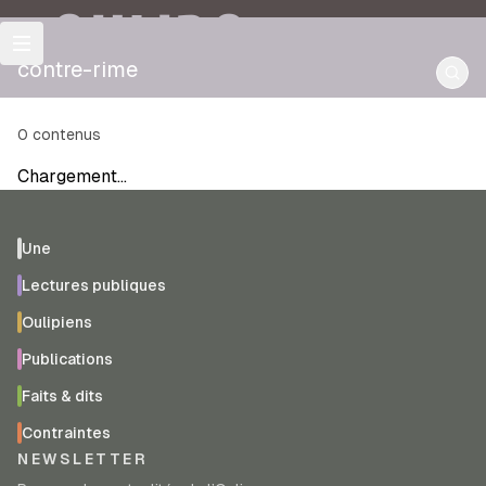
OULIPO
contre-rime
0
contenus
Chargement…
Une
Lectures publiques
Oulipiens
Publications
Faits & dits
Contraintes
NEWSLETTER