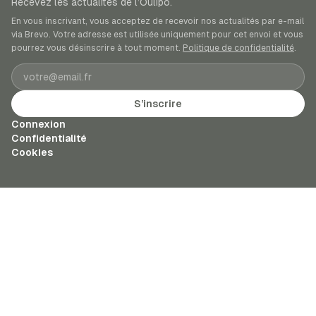
Recevez les actualités de l’Oulipo.
En vous inscrivant, vous acceptez de recevoir nos actualités par e-mail
via Brevo. Votre adresse est utilisée uniquement pour cet envoi et vous
pourrez vous désinscrire à tout moment.
Politique de confidentialité
.
Adresse e-mail
S’inscrire
Connexion
Confidentialité
Cookies