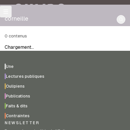
OULIPO
corneille
0
contenus
Chargement…
Une
Lectures publiques
Oulipiens
Publications
Faits & dits
Contraintes
NEWSLETTER