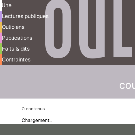
OUL
Une
Lectures publiques
Oulipiens
Publications
Faits & dits
Contraintes
co
0
contenus
Chargement…