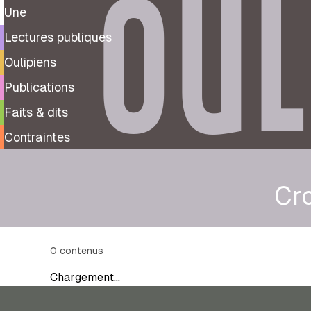
OUL
Une
Lectures publiques
Oulipiens
Publications
Faits & dits
Contraintes
Cr
0
contenus
Chargement…