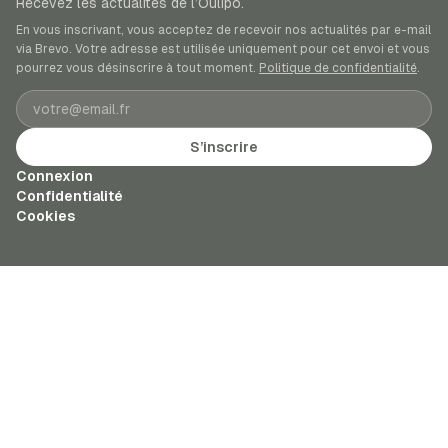
Recevez les actualités de l’Oulipo.
En vous inscrivant, vous acceptez de recevoir nos actualités par e-mail
via Brevo. Votre adresse est utilisée uniquement pour cet envoi et vous
pourrez vous désinscrire à tout moment.
Politique de confidentialité
.
Adresse e-mail
S’inscrire
Connexion
Confidentialité
Cookies