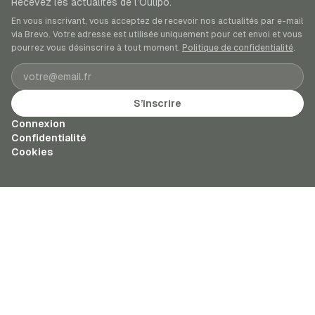
Recevez les actualités de l’Oulipo.
En vous inscrivant, vous acceptez de recevoir nos actualités par e-mail
via Brevo. Votre adresse est utilisée uniquement pour cet envoi et vous
pourrez vous désinscrire à tout moment.
Politique de confidentialité
.
Adresse e-mail
S’inscrire
Connexion
Confidentialité
Cookies