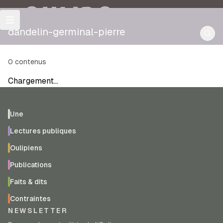
OULIPO
dandelin-germinal-pierre
0
contenus
Chargement…
Une
Lectures publiques
Oulipiens
Publications
Faits & dits
Contraintes
NEWSLETTER