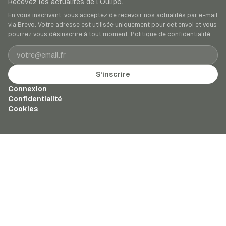
Recevez les actualités de l’Oulipo.
En vous inscrivant, vous acceptez de recevoir nos actualités par e-mail
via Brevo. Votre adresse est utilisée uniquement pour cet envoi et vous
pourrez vous désinscrire à tout moment.
Politique de confidentialité
.
Adresse e-mail
S’inscrire
Connexion
Confidentialité
Cookies