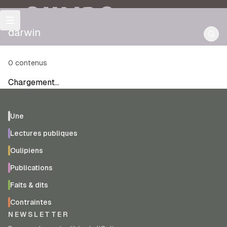
OULIPO
darwin
0
contenus
Chargement…
Une
Lectures publiques
Oulipiens
Publications
Faits & dits
Contraintes
NEWSLETTER