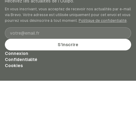
Recevez les actualités de l’Oulipo.
En vous inscrivant, vous acceptez de recevoir nos actualités par e-mail
via Brevo. Votre adresse est utilisée uniquement pour cet envoi et vous
pourrez vous désinscrire à tout moment.
Politique de confidentialité
.
Adresse e-mail
S’inscrire
Connexion
Confidentialité
Cookies