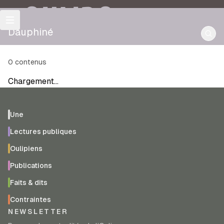
OULIPO
Dauphiné
0
contenus
Chargement…
Une
Lectures publiques
Oulipiens
Publications
Faits & dits
Contraintes
NEWSLETTER