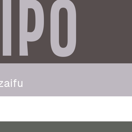
IPO
zaifu