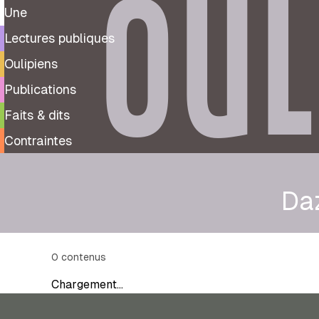
OUL
Une
Lectures publiques
Oulipiens
Publications
Faits & dits
Contraintes
Da
0
contenus
Chargement…