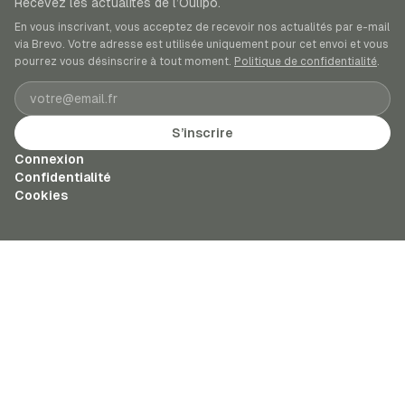
Recevez les actualités de l’Oulipo.
En vous inscrivant, vous acceptez de recevoir nos actualités par e-mail
via Brevo. Votre adresse est utilisée uniquement pour cet envoi et vous
pourrez vous désinscrire à tout moment.
Politique de confidentialité
.
Adresse e-mail
S’inscrire
Connexion
Confidentialité
Cookies