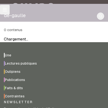
OULIPO
de-gaulle
0
contenus
Chargement…
Une
Lectures publiques
Oulipiens
Publications
Faits & dits
Contraintes
NEWSLETTER