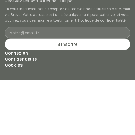
Recevez les actualités de l’Oulipo.
En vous inscrivant, vous acceptez de recevoir nos actualités par e-mail
via Brevo. Votre adresse est utilisée uniquement pour cet envoi et vous
pourrez vous désinscrire à tout moment.
Politique de confidentialité
.
Adresse e-mail
S’inscrire
Connexion
Confidentialité
Cookies