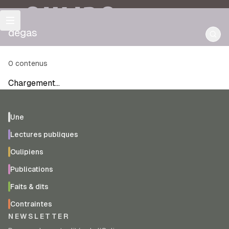
OULIPO
degas
0
contenus
Chargement…
Une
Lectures publiques
Oulipiens
Publications
Faits & dits
Contraintes
NEWSLETTER