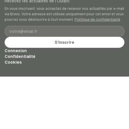
Recevez les actualités de l’Oulipo.
En vous inscrivant, vous acceptez de recevoir nos actualités par e-mail
via Brevo. Votre adresse est utilisée uniquement pour cet envoi et vous
pourrez vous désinscrire à tout moment.
Politique de confidentialité
.
Adresse e-mail
S’inscrire
Connexion
Confidentialité
Cookies