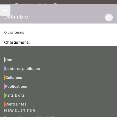
OULIPO
Delambre
0
contenus
Chargement…
Une
Lectures publiques
Oulipiens
Publications
Faits & dits
Contraintes
NEWSLETTER