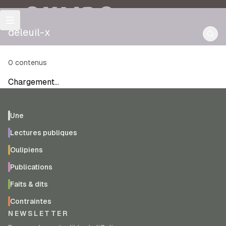
OULIPO
deleuil-x
0
contenus
Chargement…
Une
Lectures publiques
Oulipiens
Publications
Faits & dits
Contraintes
NEWSLETTER