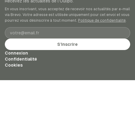
Recevez les actualités de l’Oulipo.
En vous inscrivant, vous acceptez de recevoir nos actualités par e-mail
via Brevo. Votre adresse est utilisée uniquement pour cet envoi et vous
pourrez vous désinscrire à tout moment.
Politique de confidentialité
.
Adresse e-mail
S’inscrire
Connexion
Confidentialité
Cookies