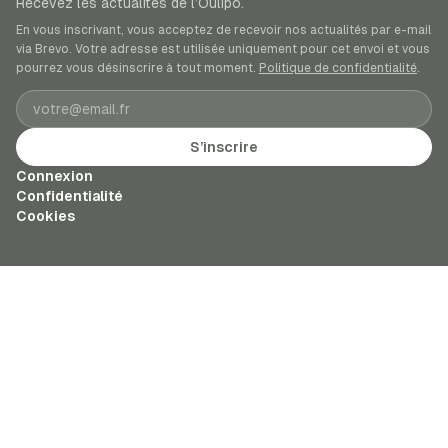
Recevez les actualités de l’Oulipo.
En vous inscrivant, vous acceptez de recevoir nos actualités par e-mail
via Brevo. Votre adresse est utilisée uniquement pour cet envoi et vous
pourrez vous désinscrire à tout moment.
Politique de confidentialité
.
Adresse e-mail
S’inscrire
Connexion
Confidentialité
Cookies