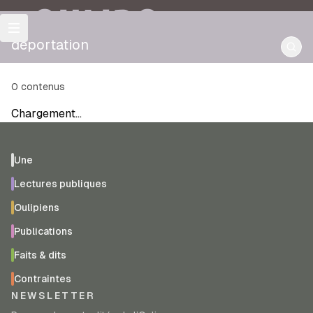
OULIPO
deportation
0
contenus
Chargement…
Une
Lectures publiques
Oulipiens
Publications
Faits & dits
Contraintes
NEWSLETTER