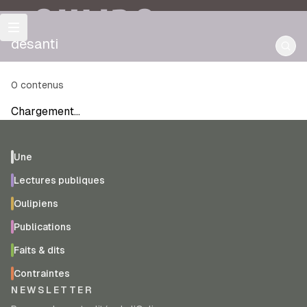
OULIPO
desanti
0
contenus
Chargement…
Une
Lectures publiques
Oulipiens
Publications
Faits & dits
Contraintes
NEWSLETTER