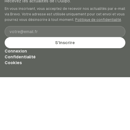
Recevez les actualités de l’Oulipo.
En vous inscrivant, vous acceptez de recevoir nos actualités par e-mail
via Brevo. Votre adresse est utilisée uniquement pour cet envoi et vous
pourrez vous désinscrire à tout moment.
Politique de confidentialité
.
Adresse e-mail
S’inscrire
Connexion
Confidentialité
Cookies