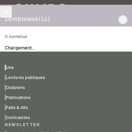
OULIPO
Dombrowski (J.)
0
contenus
Chargement…
Une
Lectures publiques
Oulipiens
Publications
Faits & dits
Contraintes
NEWSLETTER