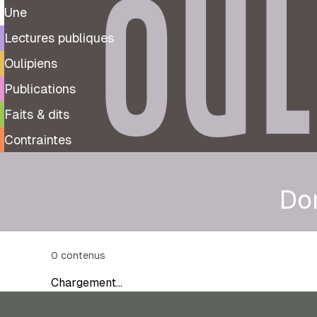
OUL
Une
Lectures publiques
Oulipiens
Publications
Faits & dits
Contraintes
Do
0
contenus
Chargement…