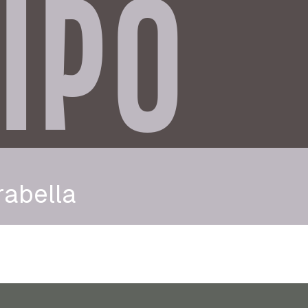
IPO
rabella