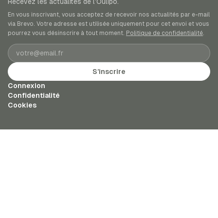
Recevez les actualités de l’Oulipo.
En vous inscrivant, vous acceptez de recevoir nos actualités par e-mail
via Brevo. Votre adresse est utilisée uniquement pour cet envoi et vous
pourrez vous désinscrire à tout moment.
Politique de confidentialité
.
Adresse e-mail
S’inscrire
Connexion
Confidentialité
Cookies