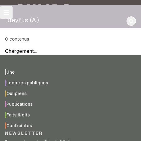
OULIPO
Dreyfus (A.)
0
contenus
Chargement…
Une
Lectures publiques
Oulipiens
Publications
Faits & dits
Contraintes
NEWSLETTER