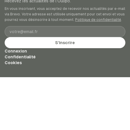
Recevez les actualités de l’Oulipo.
En vous inscrivant, vous acceptez de recevoir nos actualités par e-mail
via Brevo. Votre adresse est utilisée uniquement pour cet envoi et vous
pourrez vous désinscrire à tout moment.
Politique de confidentialité
.
Adresse e-mail
S’inscrire
Connexion
Confidentialité
Cookies