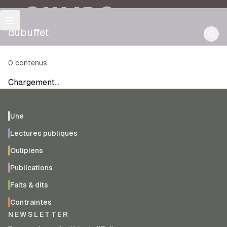
OULIPO
dubuffet
0
contenus
Chargement…
Une
Lectures publiques
Oulipiens
Publications
Faits & dits
Contraintes
NEWSLETTER